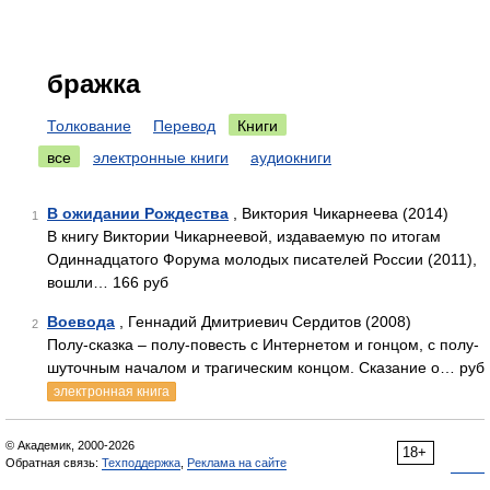
бражка
Толкование
Перевод
Книги
все
электронные книги
аудиокниги
В ожидании Рождества
, Виктория Чикарнеева (2014)
1
В книгу Виктории Чикарнеевой, издаваемую по итогам
Одиннадцатого Форума молодых писателей России (2011),
вошли… 166 руб
Воевода
, Геннадий Дмитриевич Сердитов (2008)
2
Полу-сказка – полу-повесть с Интернетом и гонцом, с полу-
шуточным началом и трагическим концом. Сказание о… руб
электронная книга
© Академик, 2000-2026
18+
Обратная связь:
Техподдержка
,
Реклама на сайте